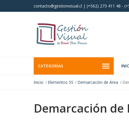
contacto@gestionvisual.cl | (+562) 273 411 48 - (
CATEGORÍAS
INI
Inicio
Elementos 5S
Demarcación de Área
Dem
Demarcación de E