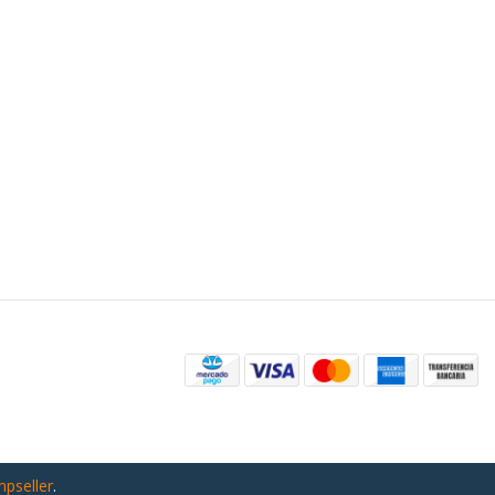
mpseller
.