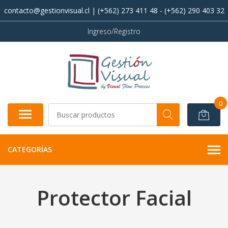
contacto@gestionvisual.cl | (+562) 273 411 48 - (+562) 290 403 32
Ingreso/Registro
0
CATEGORÍAS
Protector Facial