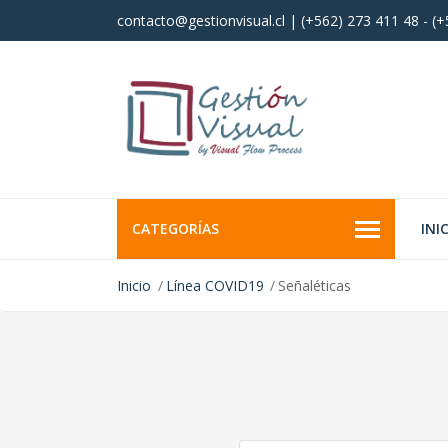
contacto@gestionvisual.cl | (+562) 273 411 48 - (
CATEGORÍAS
INI
Inicio
Línea COVID19
Señaléticas