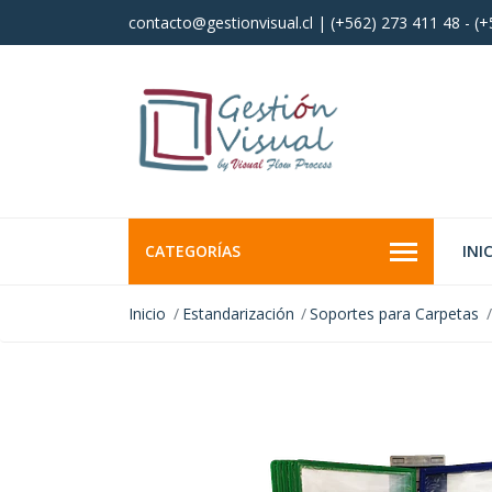
contacto@gestionvisual.cl | (+562) 273 411 48 - (
CATEGORÍAS
INI
Inicio
Estandarización
Soportes para Carpetas