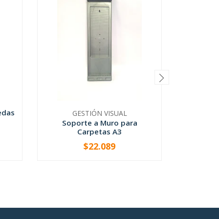
edas
GESTIÓN VISUAL
G
Soporte a Muro para
Sopo
Carpetas A3
Car
$22.089
D
-
+
V