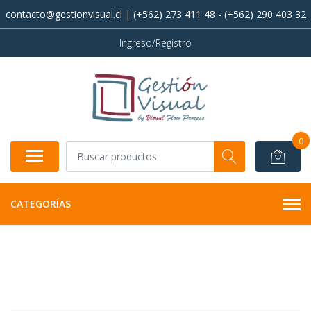
contacto@gestionvisual.cl | (+562) 273 411 48 - (+562) 290 403 32
Ingreso/Registro
0
CATEGORÍAS