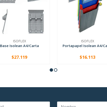
ISOFLEX
ISOFLEX
Base Isolean A4/Carta
Portapapel Isolean A4/C
$27.119
$16.113
+
VER OPCIONES