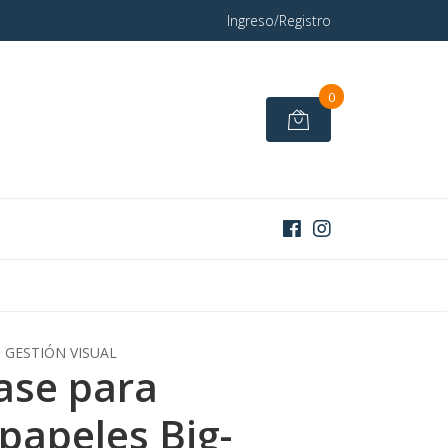
Ingreso/Registro
0
GESTIÓN VISUAL
ase para
papeles Big-