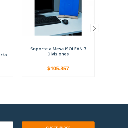
Soporte a Mesa ISOLEAN 7
G
Divisiones
arta
Sopo
$105.357
-
+
-
SUSCRIBIRSE