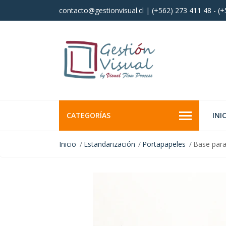
contacto@gestionvisual.cl | (+562) 273 411 48 - (
CATEGORÍAS
INI
Inicio
Estandarización
Portapapeles
Base para