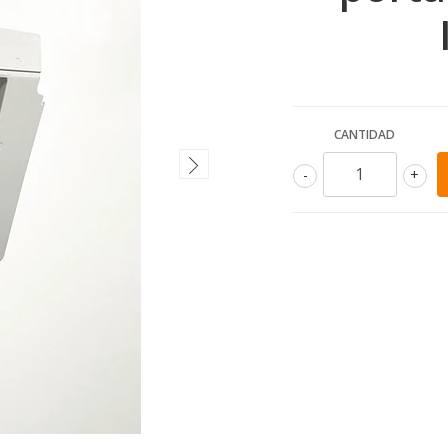
CANTIDAD
-
+