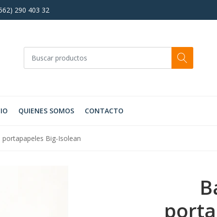
+562) 290 403 32
CIO
QUIENES SOMOS
CONTACTO
 portapapeles Big-Isolean
B
porta