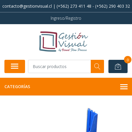
contacto@gestionvisual.cl | (+562) 273 411 48 - (+562) 290 403 32
Ingreso/Registro
0
CATEGORÍAS