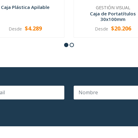
Caja Plástica Apilable
GESTIÓN VISUAL
Caja de Portatítulos
30x100mm
$4.289
$20.206
Desde
Desde
VER OPCIONES
VER OPCIONES