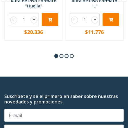
Ruta de Piso Formato
Ruta de Piso Formato
"Huella"
"L"
-
+
-
+
$20.336
$11.776
Suscríbete y sé el primero en saber sobre nuestras
novedades y promociones.