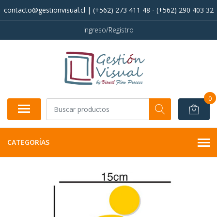
contacto@gestionvisual.cl | (+562) 273 411 48 - (+562) 290 403 32
Ingreso/Registro
0
CATEGORÍAS