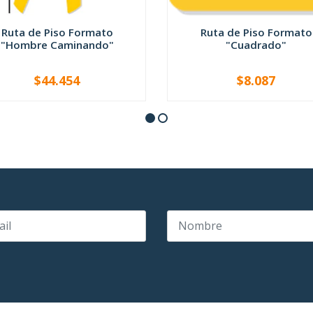
Ruta de Piso Formato
Ruta de Piso Formato
"Hombre Caminando"
"Cuadrado"
$44.454
$8.087
+
-
+