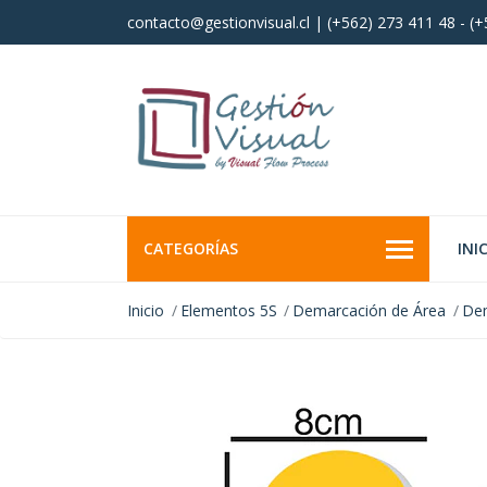
contacto@gestionvisual.cl | (+562) 273 411 48 - (
CATEGORÍAS
INI
Inicio
Elementos 5S
Demarcación de Área
Dem