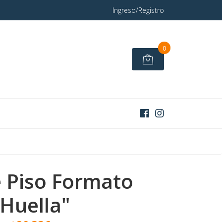
Ingreso/Registro
0
 Piso Formato
"Huella"