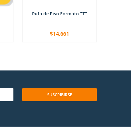
Ruta de Piso Formato "T"
Ruta d
$14.661
-
+
-
SUSCRIBIRSE