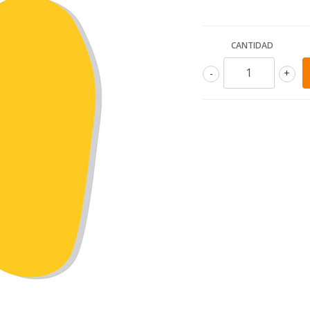
CANTIDAD
-
+