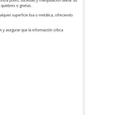
ontra polvo, suciedad y manipulación diaria. Su
 quiebres o grietas.
quier superficie lisa o metálica, ofreciendo
 y asegurar que la información crítica