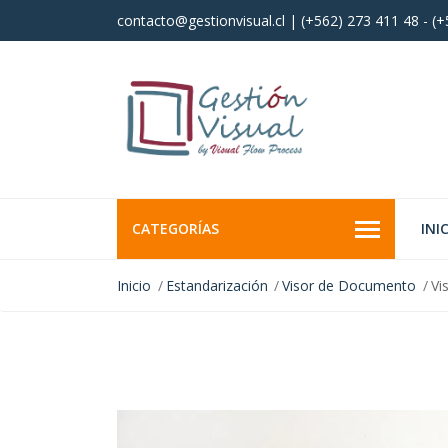
contacto@gestionvisual.cl | (+562) 273 411 48 - (
CATEGORÍAS
INI
Inicio
Estandarización
Visor de Documento
Vi