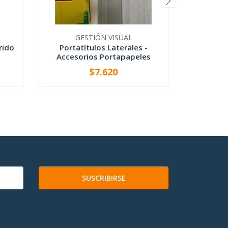
GESTIÓN VISUAL
G
rido
Portatítulos Laterales -
Portatít
Accesorios Portapapeles
$7.620
D
-
+
V
SUSCRIBIRSE