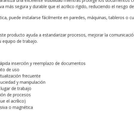
garantiza una excelente visibilidad mientras protege los documentos c
va más segura y durable que el acrílico rígido, reduciendo el riesgo de
ca, puede instalarse fácilmente en paredes, máquinas, tableros o cual
ste producto ayuda a estandarizar procesos, mejorar la comunicación
u equipo de trabajo.
rápida inserción y reemplazo de documentos
nto de uso
tualización frecuente
suciedad y manipulación
 lugar de trabajo
ción de procesos
e el acrílico)
esiva o magnética