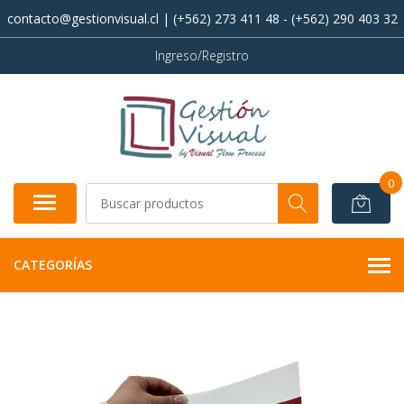
contacto@gestionvisual.cl | (+562) 273 411 48 - (+562) 290 403 32
Ingreso/Registro
0
CATEGORÍAS